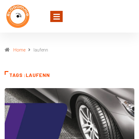
Home
laufenn
TAGS :LAUFENN