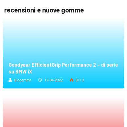
recensioni e nuove gomme
Goodyear EfficientGrip Performance 2 – di serie
su BMW iX
Blogomme
19-04-2022
3113