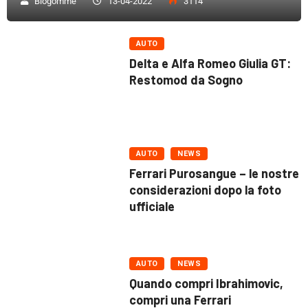
Blogomme
13-04-2022
3114
AUTO
Delta e Alfa Romeo Giulia GT:
Restomod da Sogno
AUTO
NEWS
Ferrari Purosangue – le nostre
considerazioni dopo la foto
ufficiale
AUTO
NEWS
Quando compri Ibrahimovic,
compri una Ferrari