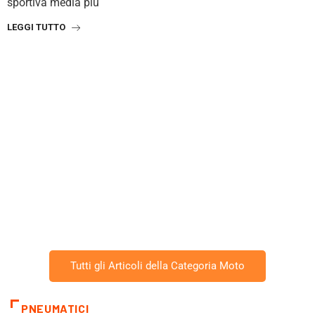
sportiva media più
LEGGI TUTTO
I
v
L
Tutti gli Articoli della Categoria Moto
PNEUMATICI