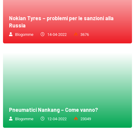
Nokian Tyres – problemi per le sanzioni alla
Russia
Blogomme
14-04-2022
3676
Pneumatici Nankang – Come vanno?
Blogomme
12-04-2022
23049