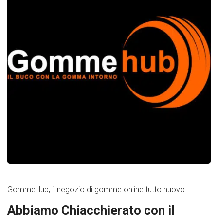
GommeHub, il negozio di gomme online tutto nuovo
Abbiamo Chiacchierato con il