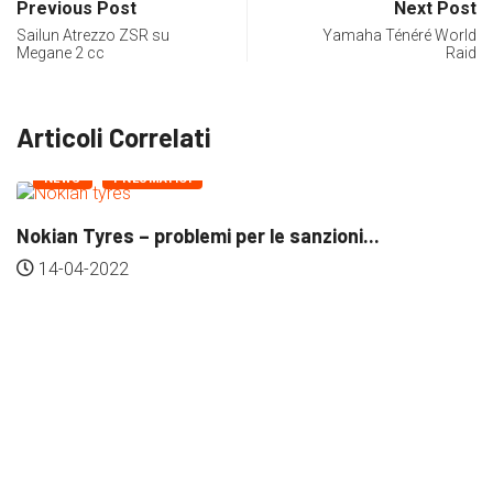
Previous Post
Next Post
Sailun Atrezzo ZSR su
Yamaha Ténéré World
Megane 2 cc
Raid
Articoli Correlati
PNEUMATICI
i...
Pneumatici Nankang – Come vanno?
12-04-2022