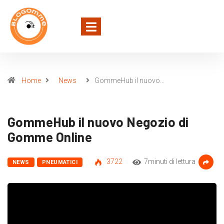
Home
News
GommeHub il nuovo…
GommeHub il nuovo Negozio di
Gomme Online
3722
7minuti di lettura
NEWS
PNEUMATICI