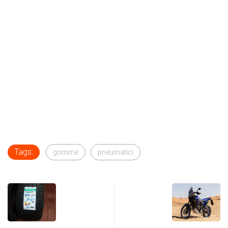
Tags:
gomme
pneumatici