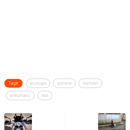
Tags:
ecologia
gomme
michelin
pneumatici
test