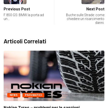
Previous Post
Next Post
F 850 GS: BMW la porta ad
Buche sulle Strade: come
un…
chiedere un risarcimento
danni.
Articoli Correlati
WS
PNEUMATICI
PN
n Tyres – problemi per le sanzioni...