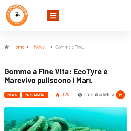
Home
News
Gomme a Fine…
Gomme a Fine Vita: EcoTyre e
Marevivo puliscono i Mari.
1206
4minuti di lettura
NEWS
PNEUMATICI