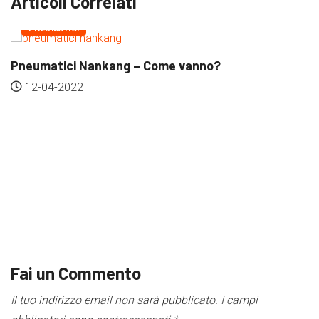
Articoli Correlati
TICI
ici Nankang – Come vanno?
2022
PNEUMA
Goodyear
19-04-
Fai un Commento
Il tuo indirizzo email non sarà pubblicato.
I campi