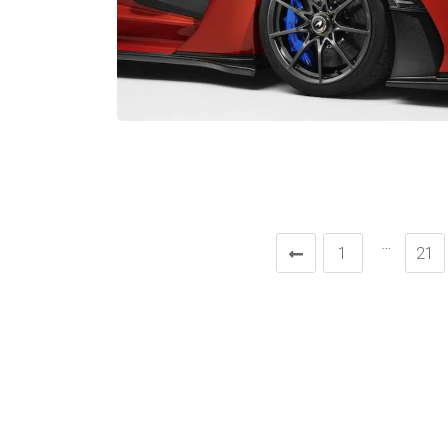
…
1
21