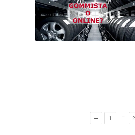
…
1
2