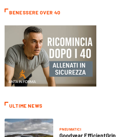
BENESSERE OVER 40
ULTIME NEWS
PNEUMATICI
Goodyear EfficientGrip