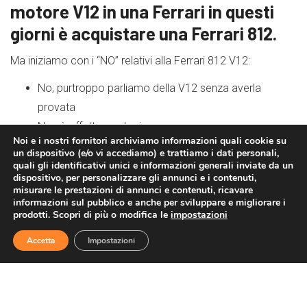
motore V12 in una Ferrari in questi
giorni è acquistare una Ferrari 812.
Ma iniziamo con i “NO” relativi alla Ferrari 812 V12:
No, purtroppo parliamo della V12 senza averla
provata
Non è affatto ecologica
Noi e i nostri fornitori archiviamo informazioni quali cookie su
No, non è nemmeno economica. Anzi costava
un dispositivo (e/o vi accediamo) e trattiamo i dati personali,
(passato) un botto, ed a quanto pare sono andate
quali gli identificativi unici e informazioni generali inviate da un
dispositivo, per personalizzare gli annunci e i contenuti,
tutte vendute “sulla carta”
misurare le prestazioni di annunci e contenuti, ricavare
informazioni sul pubblico e anche per sviluppare e migliorare i
prodotti. Scopri di più o modifica le
impostazioni
Accetta
Impostazioni