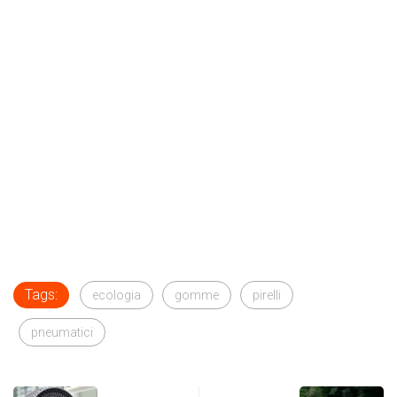
Tags:
ecologia
gomme
pirelli
pneumatici