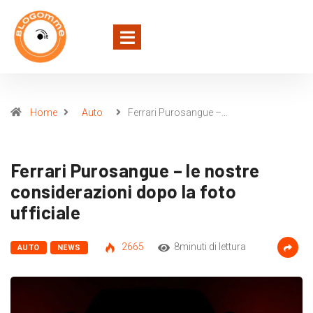
Home
Auto
Ferrari Purosangue –…
Ferrari Purosangue – le nostre
considerazioni dopo la foto
ufficiale
2665
8minuti di lettura
AUTO
NEWS