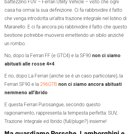
battezzino FUV – Ferrari Utility Vehicle – visto che ogni
casa ha ormai la sua definizione. Ci fa rabbrividire il fatto
che venga introdotta un’altra trazione integrale nel listino di
Maranello. E ci fa ancora più rabbrividire il fatto che questo
bestione potrebbe muoversi emettendo un sibilo anziché
un rombo.
No, dopo la Ferrari FF (e GTC4) e la SF90
non ci siamo
abituati alle rosse 4×4
.
E no, dopo La Ferrari (anche se è un caso particolare), la
Ferrari SF90 e la
296GTB
non ci siamo ancora abituati
nemmeno all’ibrido
.
E questa Ferrari Purosangue, secondo questo
ragionamento, rappresenta la tempesta perfetta: SUV,
Trazione Integrale ed Ibrido (full/plugin?) insieme!
Ma guardiamo Porsche, Lamborghini e