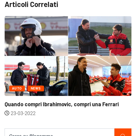
Articoli Correlati
ON...
AUTO
NEWS
Lamborghini Ibrida V12 2023: av
della...
12-03-2022