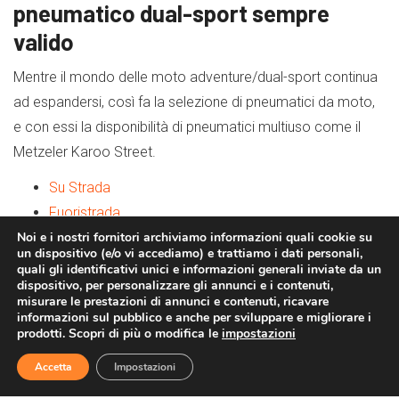
pneumatico dual-sport sempre
valido
Mentre il mondo delle moto adventure/dual-sport continua
ad espandersi, così fa la selezione di pneumatici da moto,
e con essi la disponibilità di pneumatici multiuso come il
Metzeler Karoo Street.
Su Strada
Fuoristrada
Misure
Noi e i nostri fornitori archiviamo informazioni quali cookie su
un dispositivo (e/o vi accediamo) e trattiamo i dati personali,
Prezzi
quali gli identificativi unici e informazioni generali inviate da un
dispositivo, per personalizzare gli annunci e i contenuti,
Visivamente, il disegno del battistrada
misurare le prestazioni di annunci e contenuti, ricavare
informazioni sul pubblico e anche per sviluppare e migliorare i
della Street si rifà al Metzeler Karoo 3,
prodotti. Scopri di più o modifica le
impostazioni
uno dei nostri pneumatici 50/50
Accetta
Impostazioni
preferiti.