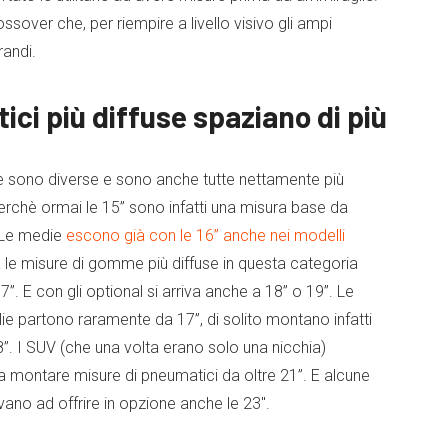
ssover che, per riempire a livello visivo gli ampi
randi.
ici più diffuse spaziano di più
e sono diverse e sono anche tutte nettamente più
erchè ormai le 15” sono infatti una misura base da
. Le medie
escono già con le 16” anche nei modelli
 le misure di gomme più diffuse in questa categoria
7”. E con gli optional si arriva anche a 18” o 19”. Le
e partono raramente da 17”, di solito montano infatti
8”. I SUV (che una volta erano solo una nicchia)
a montare misure di pneumatici da oltre 21”. E alcune
vano ad offrire in opzione anche le 23″.