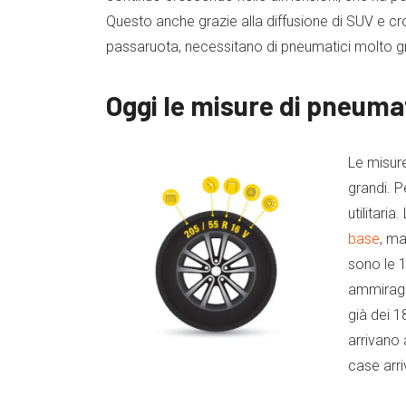
Questo anche grazie alla diffusione di SUV e cro
passaruota, necessitano di pneumatici molto g
Oggi le misure di pneumat
Le misur
grandi. P
utilitaria
base
, ma
sono le 1
ammiragli
già dei 1
arrivano 
case arri