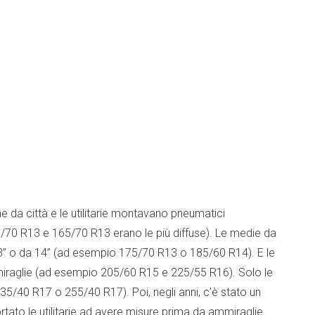
ne da città e le utilitarie montavano pneumatici
70 R13 e 165/70 R13 erano le più diffuse). Le medie da
3” o da 14” (ad esempio 175/70 R13 o 185/60 R14). E le
ammiraglie (ad esempio 205/60 R15 e 225/55 R16). Solo le
35/40 R17 o 255/40 R17). Poi, negli anni, c’è stato un
tato le utilitarie ad avere misure prima da ammiraglie.