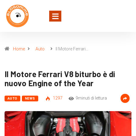
Home
Auto
Il Motore Ferrari…
Il Motore Ferrari V8 biturbo è di
nuovo Engine of the Year
1297
9minuti di lettura
AUTO
NEWS