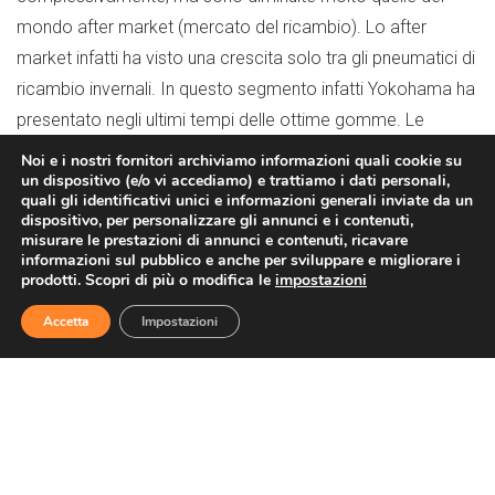
mondo after market (mercato del ricambio). Lo after
market infatti ha visto una crescita solo tra gli pneumatici di
ricambio invernali. In questo segmento infatti Yokohama ha
presentato negli ultimi tempi delle ottime gomme. Le
W.drive infatti hanno dato filo da torcere in molti test ai best
Noi e i nostri fornitori archiviamo informazioni quali cookie su
un dispositivo (e/o vi accediamo) e trattiamo i dati personali,
seller di mercato come Pirelli, Michelin, Goodyear e,
quali gli identificativi unici e informazioni generali inviate da un
parlando di
gomme invernali
, Nokian.
dispositivo, per personalizzare gli annunci e i contenuti,
misurare le prestazioni di annunci e contenuti, ricavare
Come ha fatto allora Yokohama a
informazioni sul pubblico e anche per sviluppare e migliorare i
prodotti. Scopri di più o modifica le
impostazioni
crescere in maniera così evidente?
Accetta
Impostazioni
Con il settore OEM, quello delle
gomme di primo equipaggiamento.
Soprattutto grazie alle ottime performance registrate nel