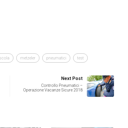
scola
metzeler
pneumatici
test
Next Post
Controllo Pneumatici –
Operazione Vacanze Sicure 2018