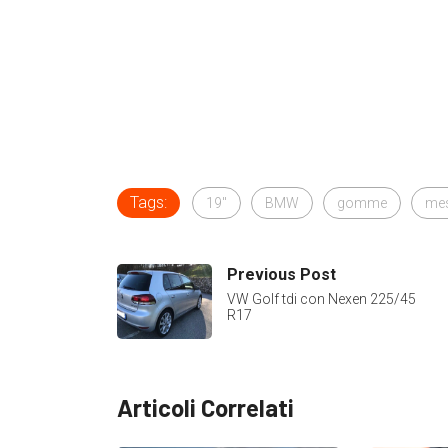
Tags:
19"
BMW
gomme
me
Previous Post
VW Golf tdi con Nexen 225/45
R17
Articoli Correlati