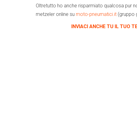
Oltretutto ho anche risparmiato qualcosa pu
metzeler online su
moto-pneumatici.it
(gruppo g
INVIACI ANCHE TU IL TUO T