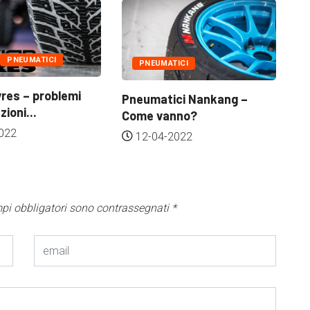
PNEUMATICI
PNEUMATICI
res – problemi
Pneumatici Nankang –
Go
zioni...
Come vanno?
Pe
022
12-04-2022
mpi obbligatori sono contrassegnati
*