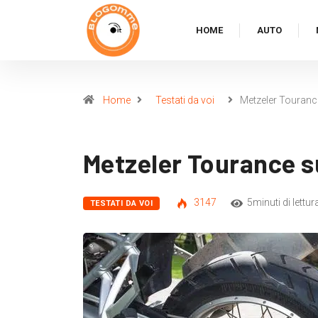
HOME
AUTO
Home
Testati da voi
Metzeler Touranc
Metzeler Tourance 
3147
5minuti di lettur
TESTATI DA VOI