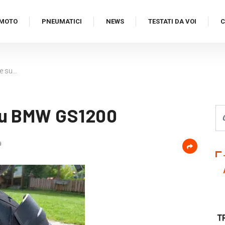
MOTO
PNEUMATICI
NEWS
TESTATI DA VOI
C
e su…
su BMW GS1200
a