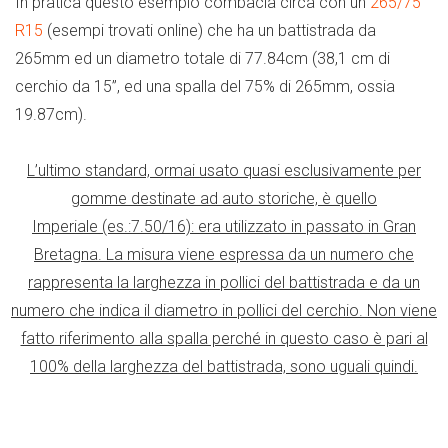
In pratica questo esempio combacia circa con un
265/75
R15
(esempi trovati online) che ha un battistrada da
265mm ed un diametro totale di 77.84cm (38,1 cm di
cerchio da 15”, ed una spalla del 75% di 265mm, ossia
19.87cm).
L’ultimo standard, ormai usato quasi esclusivamente per
gomme destinate ad auto storiche, è quello
Imperiale (es.:7.50/16): era utilizzato in passato in Gran
Bretagna. La misura viene espressa da un numero che
rappresenta la larghezza in pollici del battistrada e da un
numero che indica il diametro in pollici del cerchio. Non viene
fatto riferimento alla spalla perché in questo caso è pari al
100% della larghezza del battistrada, sono uguali quindi.