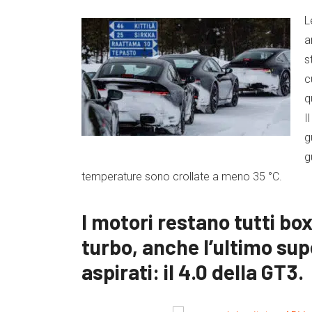
L
a
s
c
q
I
g
g
temperature sono crollate a meno 35 °C.
I motori restano tutti bo
turbo, anche l’ultimo supe
aspirati: il 4.0 della GT3.