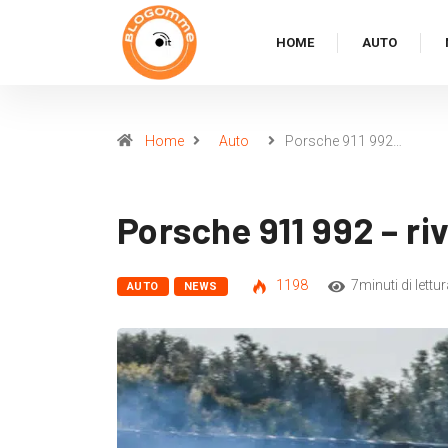
HOME
AUTO
Home
Auto
Porsche 911 992…
Porsche 911 992 – riv
1198
7minuti di lettur
AUTO
NEWS