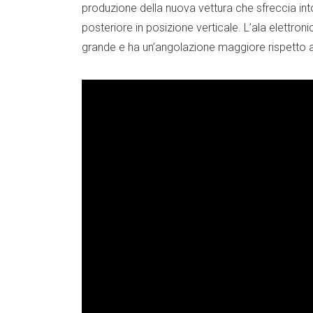
produzione della nuova vettura che sfreccia int
posteriore in posizione verticale. L’ala elettro
grande e ha un’angolazione maggiore rispetto a 