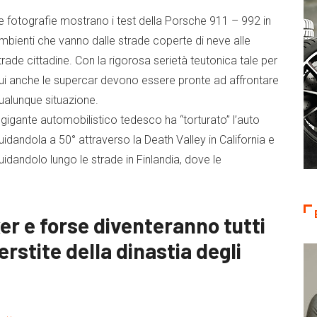
e fotografie mostrano i test della Porsche 911 – 992 in
mbienti che vanno dalle strade coperte di neve alle
trade cittadine. Con la rigorosa serietà teutonica tale per
ui anche le supercar devono essere pronte ad affrontare
ualunque situazione.
l gigante automobilistico tedesco ha “torturato” l’auto
uidandola a 50° attraverso la Death Valley in California e
uidandolo lungo le strade in Finlandia, dove le
xer e forse diventeranno tutti
rstite della dinastia degli