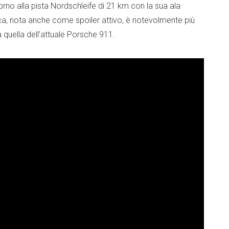
orno alla pista Nordschleife di 21 km con la sua ala
nica, nota anche come spoiler attivo, è notevolmente più
quella dell’attuale Porsche 911.