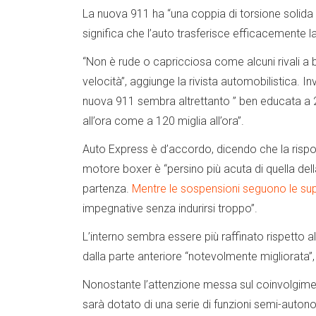
La nuova 911 ha “una coppia di torsione solida e 
significa che l’auto trasferisce efficacemente l
“Non è rude o capricciosa come alcuni rivali a
velocità”, aggiunge la rivista automobilistica. In
nuova 911 sembra altrettanto ” ben educata a 
all’ora come a 120 miglia all’ora”.
Auto Express è d’accordo, dicendo che la rispo
motore boxer è “persino più acuta di quella dell
partenza.
Mentre le sospensioni seguono le sup
impegnative senza indurirsi troppo”.
L’interno sembra essere più raffinato rispetto a
dalla parte anteriore “notevolmente migliorata”, d
Nonostante l’attenzione messa sul coinvolgimen
sarà dotato di una serie di funzioni semi-autono